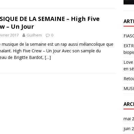
IQUE DE LA SEMAINE – High Five
ART
w – Un Jour
évrier 2017
Guilhem
0
FIASC
 musique de la semaine est un rap aussi mélancolique que
EXTR
alant. High Five Crew – Un Jour Avec son sample du
biopi
au de Brigitte Bardot,
[…]
Love 
en sé
Reto
MUSI
ARC
mai 
juin 