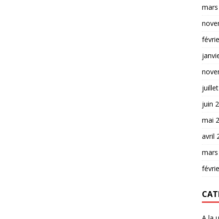
mars
nove
févri
janvi
nove
juille
juin 
mai 
avril
mars
févri
CAT
A la 