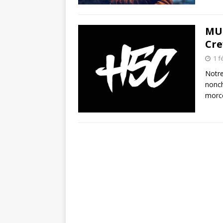
MUS
Cre
1 f
Notre
nonch
morce