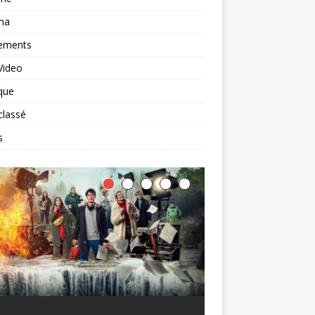
ma
ements
Video
que
classé
s