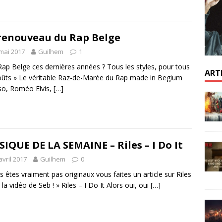
renouveau du Rap Belge
mai 2017
Guilhem
1
Rap Belge ces dernières années ? Tous les styles, pour tous
ART
oûts » Le véritable Raz-de-Marée du Rap made in Begium
o, Roméo Elvis,
[…]
IQUE DE LA SEMAINE – Riles – I Do It
avril 2017
Guilhem
0
s êtes vraiment pas originaux vous faites un article sur Riles
 la vidéo de Seb ! » Riles – I Do It Alors oui, oui
[…]