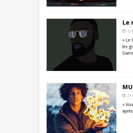
Le 
12 
« Le 
les g
Dams
MUS
27 
« Vou
après