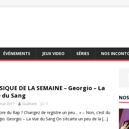
ÉVÉNEMENTS
JEUX VIDEO
SÉRIES
NOS INCONT
IQUE DE LA SEMAINE – Georgio – La
 du Sang
NOS 
mai 2017
Guilhem
1
ore du Rap ? Changez de registre un peu… » – Non, c’est du
io. Georgio – La Vue du Sang On s’écarte un peu de la
[…]