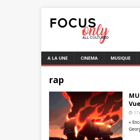
A LA UNE
CINEMA
MUSIQUE
rap
MUS
Vue
17 
« Enc
Georg