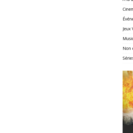
Cine
Évén
Jeux 
Musi
Non 
Série