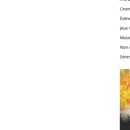
Cine
Évén
Jeux 
Musi
Non 
Série