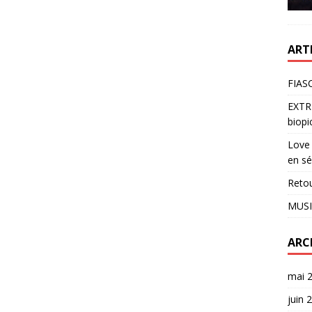
ART
FIASC
EXTR
biopi
Love 
en sé
Reto
MUSI
ARC
mai 
juin 