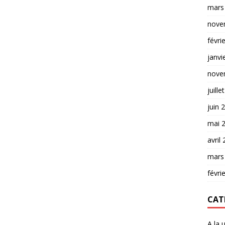
mars
nove
févri
janvi
nove
juille
juin 
mai 
avril
mars
févri
CAT
A la 