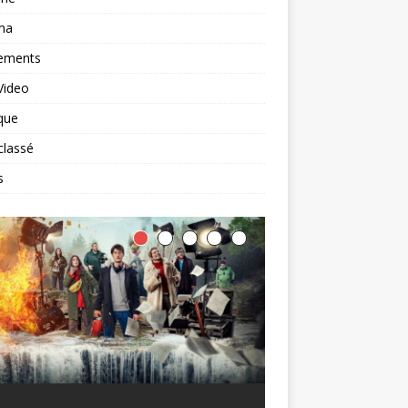
ma
ements
Video
que
classé
s