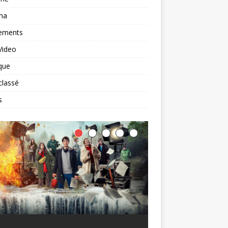
ma
ements
Video
que
classé
s