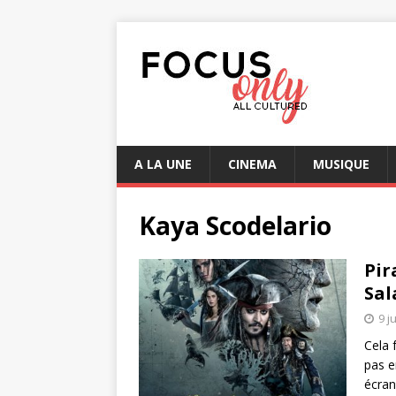
A LA UNE
CINEMA
MUSIQUE
Kaya Scodelario
Pir
Sal
9 j
Cela 
pas e
écran