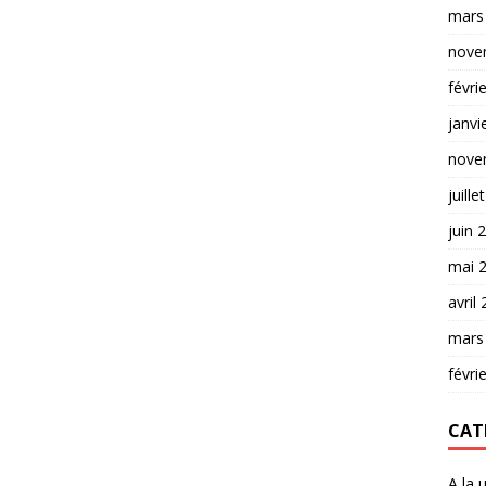
mars
nove
févri
janvi
nove
juille
juin 
mai 
avril
mars
févri
CAT
A la 