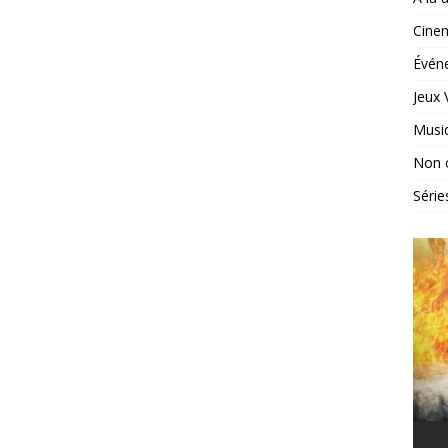
Cine
Évén
Jeux 
Musi
Non 
Série