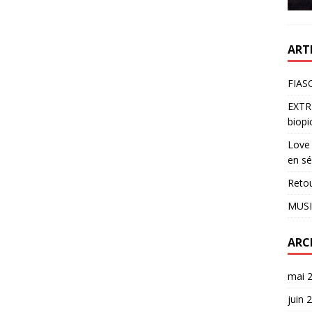
ART
FIASC
EXTR
biopi
Love 
en sé
Reto
MUSI
ARC
mai 
juin 