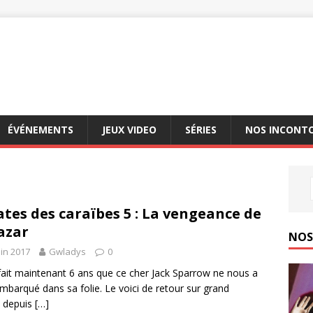
ÉVÉNEMENTS
JEUX VIDEO
SÉRIES
NOS INCONT
ates des caraïbes 5 : La vengeance de
azar
NOS 
uin 2017
Gwladys
0
fait maintenant 6 ans que ce cher Jack Sparrow ne nous a
mbarqué dans sa folie. Le voici de retour sur grand
 depuis
[…]